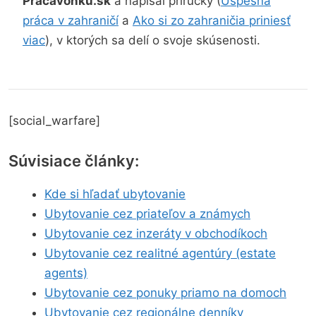
Pracavonku.sk
a napísal príručky (
Úspešná
práca v zahraničí
a
Ako si zo zahraničia priniesť
viac
), v ktorých sa delí o svoje skúsenosti.
[social_warfare]
Súvisiace články:
Kde si hľadať ubytovanie
Ubytovanie cez priateľov a známych
Ubytovanie cez inzeráty v obchodíkoch
Ubytovanie cez realitné agentúry (estate
agents)
Ubytovanie cez ponuky priamo na domoch
Ubytovanie cez regionálne denníky