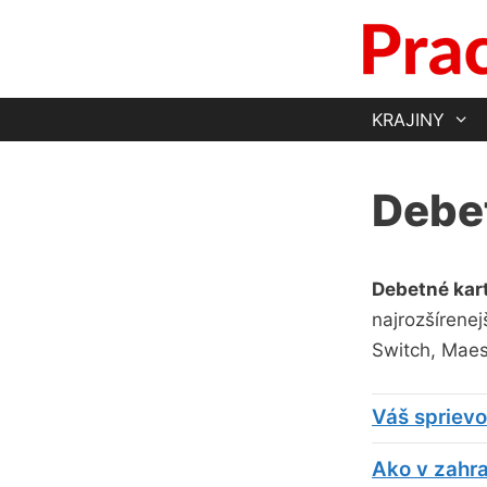
Preskočiť
na
obsah
KRAJINY
Debet
Debetné kar
najrozšírenej
Switch, Maes
Váš sprievo
Ako v zahran