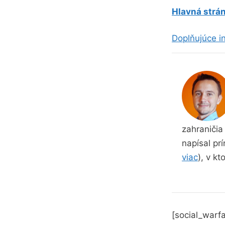
Hlavná strán
Doplňujúce in
zahraničia 
napísal prí
viac
), v kt
[social_warfa