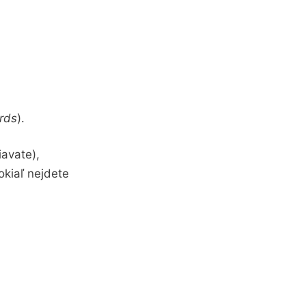
rds
).
iavate),
okiaľ nejdete