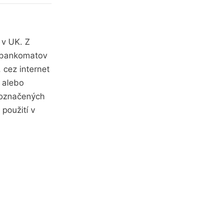
 v UK. Z
h bankomatov
 cez internet
, alebo
 označených
použití v