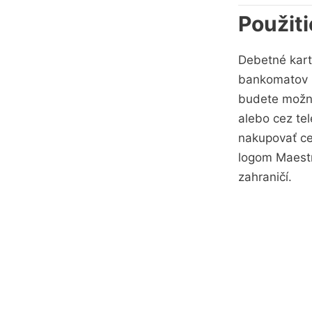
Použiti
Debetné kart
bankomatov b
budete možno
alebo cez tel
nakupovať ce
logom Maestro
zahraničí.