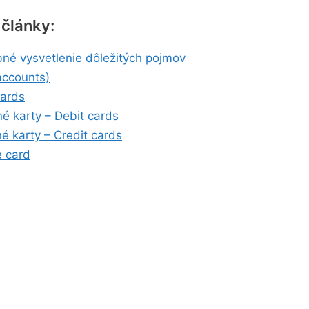
 články:
né vysvetlenie dôležitých pojmov
accounts)
ards
é karty – Debit cards
né karty – Credit cards
 card