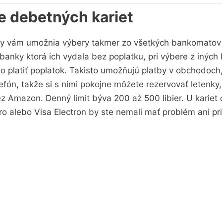
e debetných kariet
y vám umožnia výbery takmer zo všetkých bankomatov
anky ktorá ich vydala bez poplatku, pri výbere z inýc
 platiť poplatok. Takisto umožňujú platby v obchodoch,
efón, takže si s nimi pokojne môžete rezervovať letenky
z Amazon. Denný limit býva 200 až 500 libier. U kariet
 alebo Visa Electron by ste nemali mať problém ani pri 