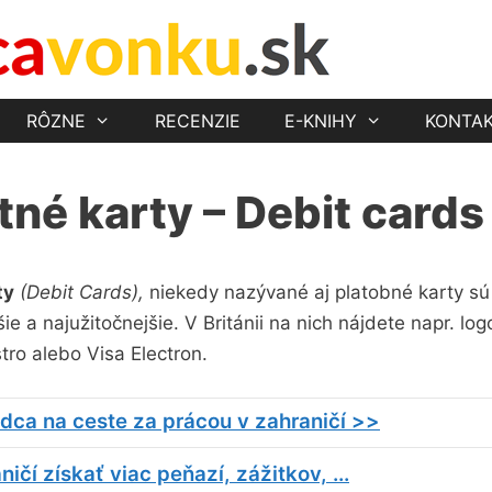
RÔZNE
RECENZIE
E-KNIHY
KONTA
né karty – Debit cards
ty
(Debit Cards),
niekedy nazývané aj platobné karty sú
šie a najužitočnejšie. V Británii na nich nájdete napr. log
tro alebo Visa Electron.
dca na ceste za prácou v zahraničí >>
ičí získať viac peňazí, zážitkov, ...