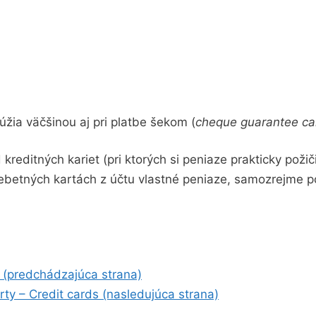
lúžia väčšinou aj pri platbe šekom (
cheque guarantee ca
 kreditných kariet (pri ktorých si peniaze prakticky požič
debetných kartách z účtu vlastné peniaze, samozrejme p
 (predchádzajúca strana)
rty – Credit cards (nasledujúca strana)