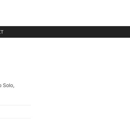
KT
o Solo,