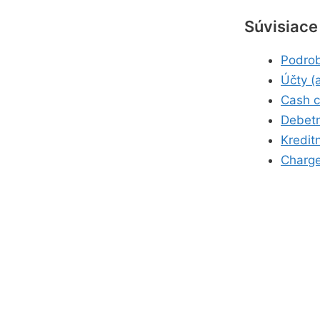
Súvisiace
Podrob
Účty (
Cash c
Debetn
Kredit
Charge