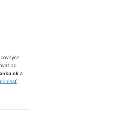
acovných
ovať do
onku.sk
a
priniesť