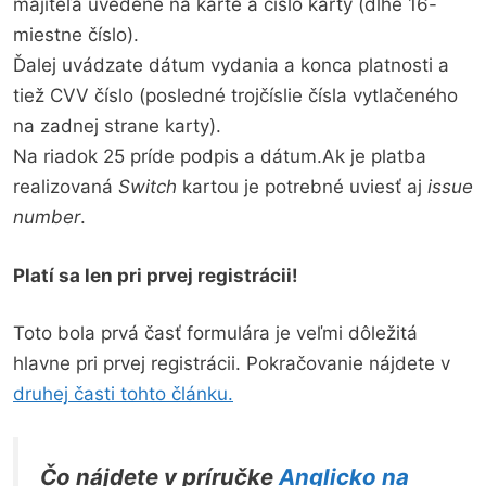
majiteľa uvedené na karte a číslo karty (dlhé 16-
miestne číslo).
Ďalej uvádzate dátum vydania a konca platnosti a
tiež CVV číslo (posledné trojčíslie čísla vytlačeného
na zadnej strane karty).
Na riadok 25 príde podpis a dátum.Ak je platba
realizovaná
Switch
kartou je potrebné uviesť aj
issue
number
.
Platí sa len pri prvej registrácii!
Toto bola prvá časť formulára je veľmi dôležitá
hlavne pri prvej registrácii. Pokračovanie nájdete v
druhej časti tohto článku.
Čo nájdete v príručke
Anglicko na