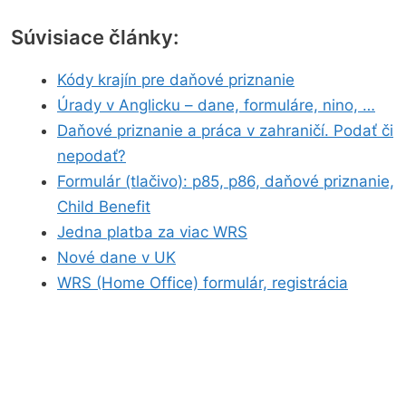
Súvisiace články:
Kódy krajín pre daňové priznanie
Úrady v Anglicku – dane, formuláre, nino, …
Daňové priznanie a práca v zahraničí. Podať či
nepodať?
Formulár (tlačivo): p85, p86, daňové priznanie,
Child Benefit
Jedna platba za viac WRS
Nové dane v UK
WRS (Home Office) formulár, registrácia