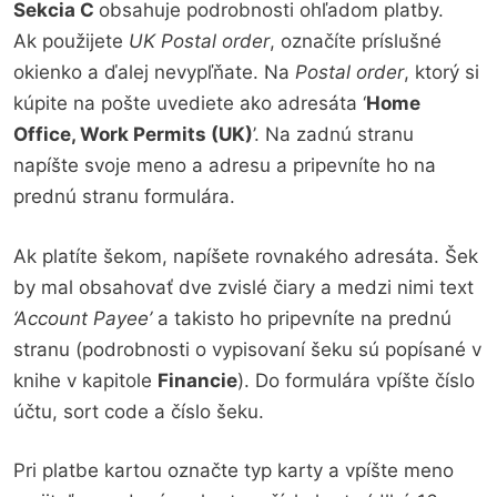
Sekcia C
obsahuje podrobnosti ohľadom platby.
Ak použijete
UK Postal order
, označíte príslušné
okienko a ďalej nevypľňate. Na
Postal order
, ktorý si
kúpite na pošte uvediete ako adresáta ‘
Home
Office, Work Permits (UK)
’. Na zadnú stranu
napíšte svoje meno a adresu a pripevníte ho na
prednú stranu formulára.
Ak platíte šekom, napíšete rovnakého adresáta. Šek
by mal obsahovať dve zvislé čiary a medzi nimi text
‘Account Payee’
a takisto ho pripevníte na prednú
stranu (podrobnosti o vypisovaní šeku sú popísané v
knihe v kapitole
Financie
). Do formulára vpíšte číslo
účtu, sort code a číslo šeku.
Pri platbe kartou označte typ karty a vpíšte meno