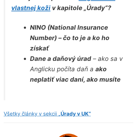
vlastnej koži
v kapitole „Úrady“?
NINO (National Insurance
Number) – čo to je a ko ho
získať
Dane a daňový úrad
– ako sa v
Anglicku počíta daň a
ako
neplatiť viac daní, ako musíte
Všetky články v sekcii
„Úrady v UK“