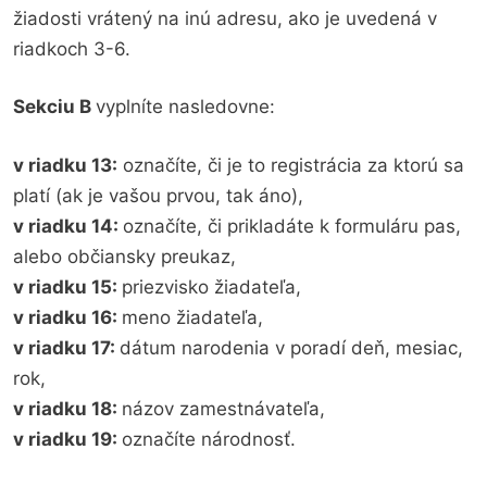
žiadosti vrátený na inú adresu, ako je uvedená v
riadkoch 3-6.
Sekciu B
vyplníte nasledovne:
v riadku 13:
označíte, či je to registrácia za ktorú sa
platí (ak je vašou prvou, tak áno),
v riadku 14:
označíte, či prikladáte k formuláru pas,
alebo občiansky preukaz,
v riadku 15:
priezvisko žiadateľa,
v riadku 16:
meno žiadateľa,
v riadku 17:
dátum narodenia v poradí deň, mesiac,
rok,
v riadku 18:
názov zamestnávateľa,
v riadku 19:
označíte národnosť.