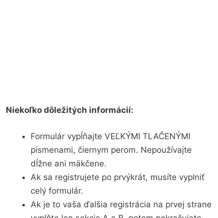
Niekoľko dôležitých informácií:
Formulár vypĺňajte VEĽKÝMI TLAČENÝMI
písmenami, čiernym perom. Nepoužívajte
dĺžne ani mäkčene.
Ak sa registrujete po prvýkrát, musíte vyplniť
celý formulár.
Ak je to vaša ďalšia registrácia na prvej strane
vyplňte len sekcie A a B, potom pokračujete