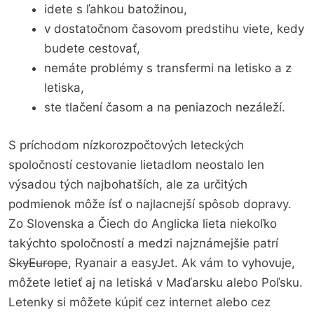
idete s ľahkou batožinou,
v dostatočnom časovom predstihu viete, kedy
budete cestovať,
nemáte problémy s transfermi na letisko a z
letiska,
ste tlačení časom a na peniazoch nezáleží.
S príchodom nízkorozpočtových leteckých
spoločností cestovanie lietadlom neostalo len
výsadou tých najbohatších, ale za určitých
podmienok môže ísť o najlacnejší spôsob dopravy.
Zo Slovenska a Čiech do Anglicka lieta niekoľko
takýchto spoločností a medzi najznámejšie patrí
SkyEurope
, Ryanair a easyJet. Ak vám to vyhovuje,
môžete letieť aj na letiská v Maďarsku alebo Poľsku.
Letenky si môžete kúpiť cez internet alebo cez