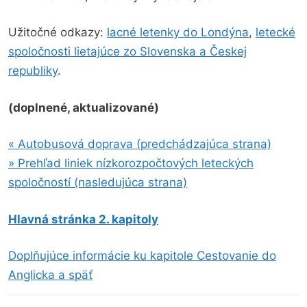
Užitočné odkazy:
lacné letenky do Londýna
,
letecké
spoločnosti lietajúce zo Slovenska a Českej
republiky
.
(doplnené, aktualizované)
« Autobusová doprava (predchádzajúca strana)
» Prehľad liniek nízkorozpočtových leteckých
spoločností (nasledujúca strana)
Hlavná stránka 2. kapitoly
Doplňujúce informácie ku kapitole Cestovanie do
Anglicka a späť