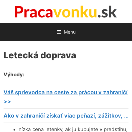
Preskočiť
na
obsah
Menu
Letecká doprava
Výhody:
Váš sprievodca na ceste za prácou v zahraničí
>>
Ako v zahraničí získať viac peňazí, zážitkov, ...
nízka cena letenky, ak ju kupujete v predstihu,