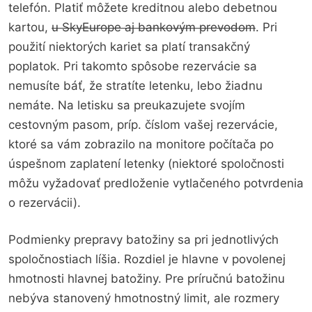
telefón. Platiť môžete kreditnou alebo debetnou
kartou,
u SkyEurope aj bankovým prevodom
. Pri
použití niektorých kariet sa platí transakčný
poplatok. Pri takomto spôsobe rezervácie sa
nemusíte báť, že stratíte letenku, lebo žiadnu
nemáte. Na letisku sa preukazujete svojím
cestovným pasom, príp. číslom vašej rezervácie,
ktoré sa vám zobrazilo na monitore počítača po
úspešnom zaplatení letenky (niektoré spoločnosti
môžu vyžadovať predloženie vytlačeného potvrdenia
o rezervácii).
Podmienky prepravy batožiny sa pri jednotlivých
spoločnostiach líšia. Rozdiel je hlavne v povolenej
hmotnosti hlavnej batožiny. Pre príručnú batožinu
nebýva stanovený hmotnostný limit, ale rozmery