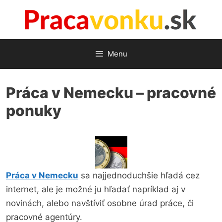
Preskočiť
na
obsah
Menu
Práca v Nemecku – pracovné
ponuky
Práca v Nemecku
sa najjednoduchšie hľadá cez
internet, ale je možné ju hľadať napríklad aj v
novinách, alebo navštíviť osobne úrad práce, či
pracovné agentúry.