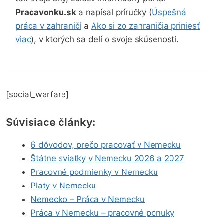
Pracavonku.sk
a napísal príručky (
Úspešná
práca v zahraničí
a
Ako si zo zahraničia priniesť
viac
), v ktorých sa delí o svoje skúsenosti.
[social_warfare]
Súvisiace články:
6 dôvodov, prečo pracovať v Nemecku
Štátne sviatky v Nemecku 2026 a 2027
Pracovné podmienky v Nemecku
Platy v Nemecku
Nemecko – Práca v Nemecku
Práca v Nemecku – pracovné ponuky