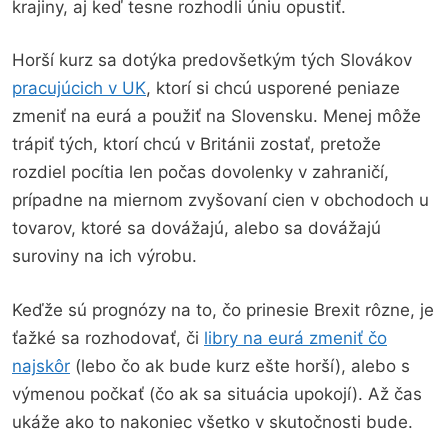
krajiny, aj keď tesne rozhodli úniu opustiť.
Horší kurz sa dotýka predovšetkým tých Slovákov
pracujúcich v UK
, ktorí si chcú usporené peniaze
zmeniť na eurá a použiť na Slovensku. Menej môže
trápiť tých, ktorí chcú v Británii zostať, pretože
rozdiel pocítia len počas dovolenky v zahraničí,
prípadne na miernom zvyšovaní cien v obchodoch u
tovarov, ktoré sa dovážajú, alebo sa dovážajú
suroviny na ich výrobu.
Keďže sú prognózy na to, čo prinesie Brexit rôzne, je
ťažké sa rozhodovať, či
libry na eurá zmeniť čo
najskôr
(lebo čo ak bude kurz ešte horší), alebo s
výmenou počkať (čo ak sa situácia upokojí). Až čas
ukáže ako to nakoniec všetko v skutočnosti bude.