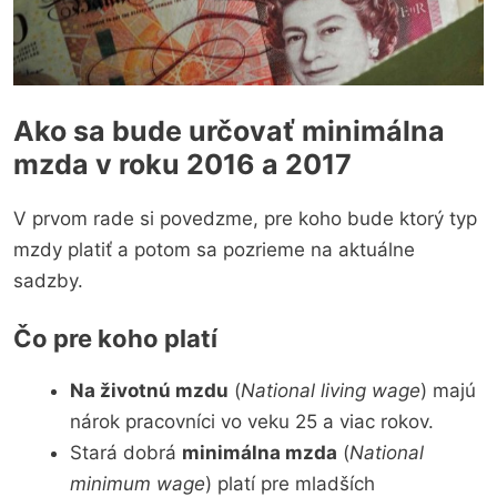
Ako sa bude určovať minimálna
mzda v roku 2016 a 2017
V prvom rade si povedzme, pre koho bude ktorý typ
mzdy platiť a potom sa pozrieme na aktuálne
sadzby.
Čo pre koho platí
Na životnú mzdu
(
National living wage
) majú
nárok pracovníci vo veku 25 a viac rokov.
Stará dobrá
minimálna mzda
(
National
minimum wage
) platí pre mladších