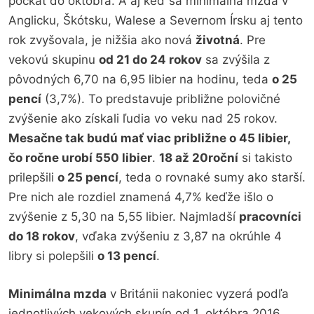
počkať do októbra. A aj keď sa minimálna mzda v
Anglicku, Škótsku, Walese a Severnom Írsku aj tento
rok zvyšovala, je nižšia ako nová
životná
. Pre
vekovú skupinu
od 21 do 24 rokov
sa zvýšila z
pôvodných 6,70 na 6,95 libier na hodinu, teda
o 25
pencí
(3,7%). To predstavuje približne polovičné
zvýšenie ako získali ľudia vo veku nad 25 rokov.
Mesačne tak budú mať viac približne o 45 libier,
čo ročne urobí 550 libier
.
18 až 20roční
si takisto
prilepšili
o 25 pencí
, teda o rovnaké sumy ako starší.
Pre nich ale rozdiel znamená 4,7% keďže išlo o
zvýšenie z 5,30 na 5,55 libier. Najmladší
pracovníci
do 18 rokov
, vďaka zvýšeniu z 3,87 na okrúhle 4
libry si polepšili
o 13 pencí
.
Minimálna mzda
v Británii nakoniec vyzerá podľa
jednotlivých vekových skupín od 1. októbra 2016