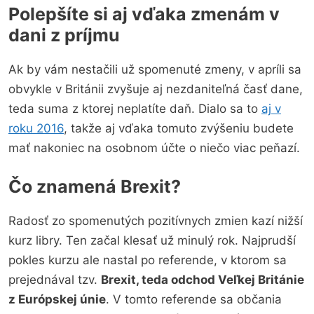
Polepšíte si aj vďaka zmenám v
dani z príjmu
Ak by vám nestačili už spomenuté zmeny, v apríli sa
obvykle v Británii zvyšuje aj nezdaniteľná časť dane,
teda suma z ktorej neplatíte daň. Dialo sa to
aj v
roku 2016
, takže aj vďaka tomuto zvýšeniu budete
mať nakoniec na osobnom účte o niečo viac peňazí.
Čo znamená Brexit?
Radosť zo spomenutých pozitívnych zmien kazí nižší
kurz libry. Ten začal klesať už minulý rok. Najprudší
pokles kurzu ale nastal po referende, v ktorom sa
prejednával tzv.
Brexit, teda odchod Veľkej Británie
z Európskej únie
. V tomto referende sa občania