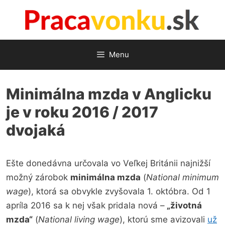
Preskočiť
na
obsah
Menu
Minimálna mzda v Anglicku
je v roku 2016 / 2017
dvojaká
Ešte donedávna určovala vo Veľkej Británii najnižší
možný zárobok
minimálna mzda
(
National minimum
wage
), ktorá sa obvykle zvyšovala 1. októbra. Od 1
apríla 2016 sa k nej však pridala nová –
„životná
mzda“
(
National living wage
), ktorú sme avizovali
už