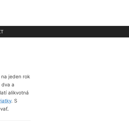
KT
 na jeden rok
e dva a
atí alikvotná
iatky
. S
vať.