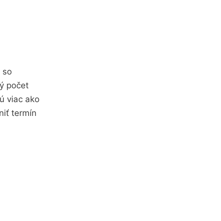
a so
ý počet
ú viac ako
iť termín