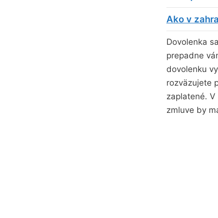
Ako v zahran
Dovolenka sa
prepadne vám
dovolenku vy
rozväzujete 
zaplatené. V
zmluve by m