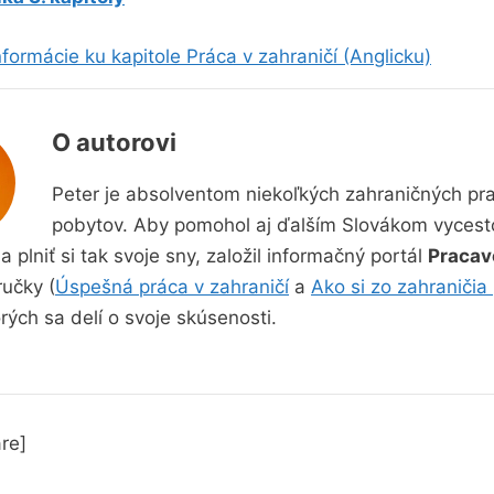
formácie ku kapitole Práca v zahraničí (Anglicku)
O autorovi
Peter je absolventom niekoľkých zahraničných pr
pobytov. Aby pomohol aj ďalším Slovákom vycest
a plniť si tak svoje sny, založil informačný portál
Pracav
ručky (
Úspešná práca v zahraničí
a
Ako si zo zahraničia 
orých sa delí o svoje skúsenosti.
re]