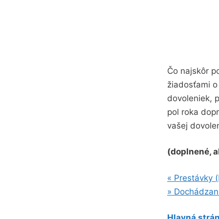
Čo najskôr po
žiadosťami o
dovoleniek, p
pol roka dop
vašej dovole
(doplnené, a
« Prestávky 
» Dochádzani
Hlavná strán