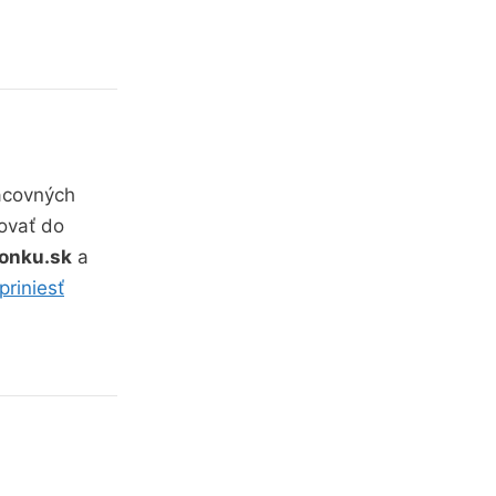
acovných
ovať do
onku.sk
a
priniesť