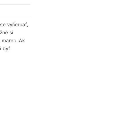
ete vyčerpať,
žné si
. marec. Ak
i byť