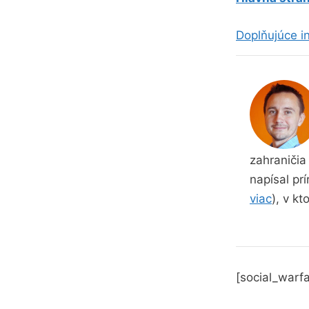
Doplňujúce in
zahraničia 
napísal prí
viac
), v kt
[social_warfa