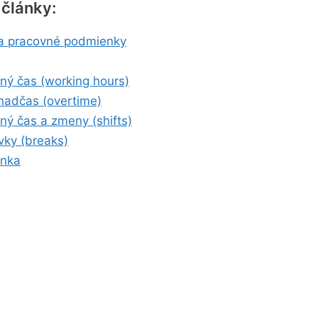
 články:
a pracovné podmienky
ný čas (working hours)
nadčas (overtime)
ný čas a zmeny (shifts)
vky (breaks)
enka