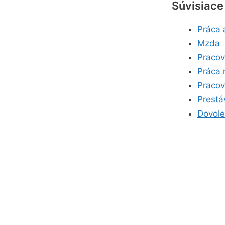
Súvisiace
Práca 
Mzda
Pracov
Práca 
Pracov
Prestá
Dovol