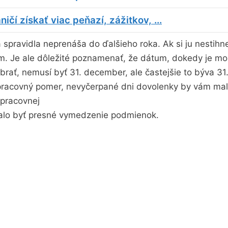
ičí získať viac peňazí, zážitkov, ...
 spravidla neprenáša do ďalšieho roka. Ak si ju nestihn
. Je ale dôležité poznamenať, že dátum, dokedy je mo
brať, nemusí byť 31. december, ale častejšie to býva 31
pracovný pomer, nevyčerpané dni dovolenky by vám mal
 pracovnej
alo byť presné vymedzenie podmienok.