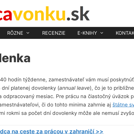
RÔZNE
RECENZIE
E-KNIHY
KONTA
lenka
 40 hodín týždenne, zamestnávateľ vám musí poskytnúť
 dní platenej dovolenky (
annual leave
), čo je to približn
za odpracovaný mesiac. Pre prácu na čiastočný úväzok pl
zamestnávateľovi, či do tohto minima zahrnie aj
štátne sv
i rokmi sa počet dní dovolenky môže ale nemusí zvyšo
dca na ceste za prácou v zahraničí >>