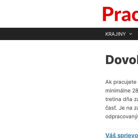
Preskočiť
na
obsah
KRAJINY
Dovo
Ak pracujete
minimálne 28
tretina dňa 
časť. Je na 
odpracovaným
Váš sprievo