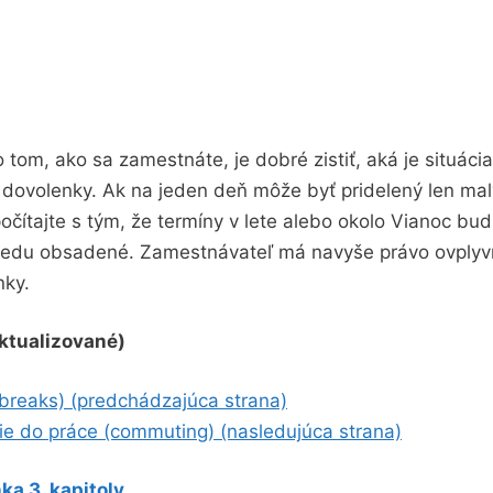
 tom, ako sa zamestnáte, je dobré zistiť, aká je situáci
 dovolenky. Ak na jeden deň môže byť pridelený len mal
očítajte s tým, že termíny v lete alebo okolo Vianoc bud
redu obsadené. Zamestnávateľ má navyše právo ovplyvn
nky.
ktualizované)
(breaks) (predchádzajúca strana)
e do práce (commuting) (nasledujúca strana)
ka 3. kapitoly