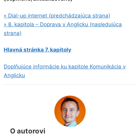
« Dial-up internet (predchádzajúca strana)
» 8. kapitola – Doprava v Anglicku (nasledujúca
strana)
Hlavná stránka 7. kapitoly
Doplňujúce informácie ku kapitole Komunikácia v
Anglicku
O autorovi