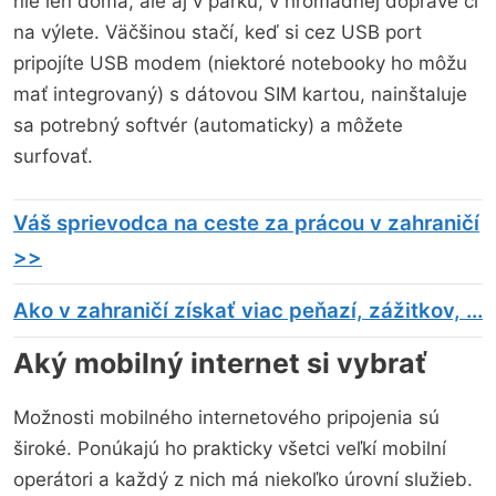
nie len doma, ale aj v parku, v hromadnej doprave či
na výlete. Väčšinou stačí, keď si cez USB port
pripojíte USB modem (niektoré notebooky ho môžu
mať integrovaný) s dátovou SIM kartou, nainštaluje
sa potrebný softvér (automaticky) a môžete
surfovať.
Váš sprievodca na ceste za prácou v zahraničí
>>
Ako v zahraničí získať viac peňazí, zážitkov, ...
Aký mobilný internet si vybrať
Možnosti mobilného internetového pripojenia sú
široké. Ponúkajú ho prakticky všetci veľkí mobilní
operátori a každý z nich má niekoľko úrovní služieb.